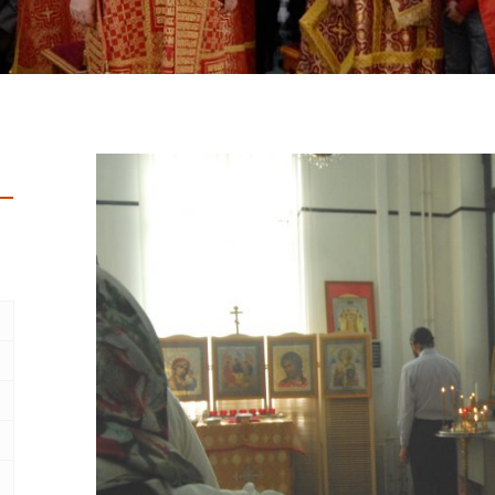
6
3
0