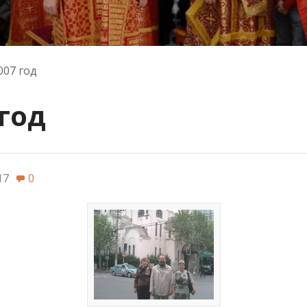
07 год
год
17
0