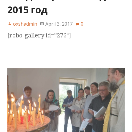
2015 год
oxshadmin
April 3, 2017
0
[robo-gallery id=”276″]