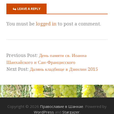
LEAVE A REPLY
You must be
logged in
to post a comment.
Previous Post:
День памяти св. Иоанна
Шанхайского и Сан-Францисского
Next Post:
Далянь кладбище в Дзинлин 2015
Copyright © 2026
Православие в Шанхае
. Powered by
WordPress
and
Stargazer
.