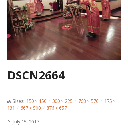
DSCN2664
Sizes:
150 × 150
/
300 × 225
/
768 × 576
/
175 ×
131
/
667 × 500
/
876 × 657
July 15, 2017